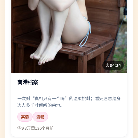
94:24
南港档案
一次对“真相只有一个吗”的温柔挑衅；看完愿意给身
边人多半寸倾听的余地。
高清
流畅
9.3万
136个月前