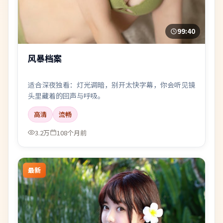
99:40
风暴档案
适合深夜独看：灯光调暗，别开太快字幕，你会听见镜
头里藏着的回声与呼吸。
高清
流畅
3.2万
108个月前
最新