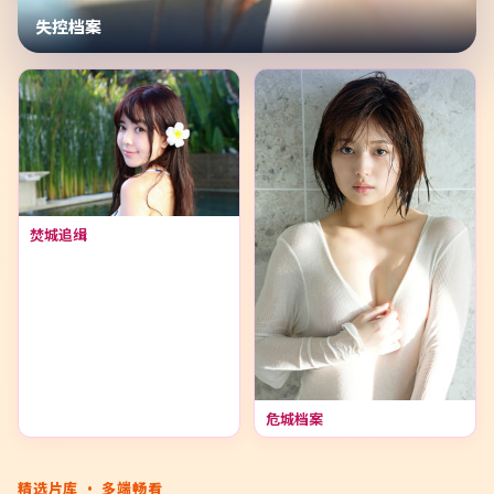
失控档案
焚城追缉
危城档案
精选片库 · 多端畅看