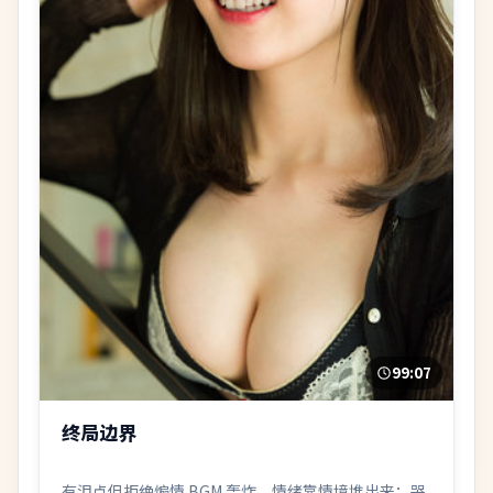
99:07
终局边界
有泪点但拒绝煽情 BGM 轰炸，情绪靠情境堆出来；哭