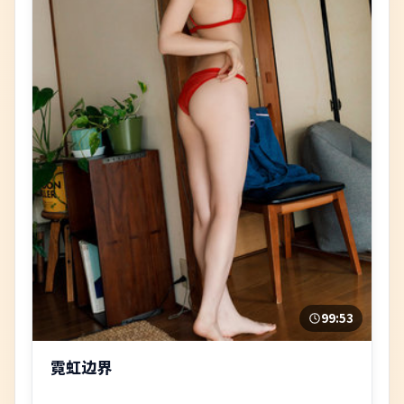
99:53
霓虹边界