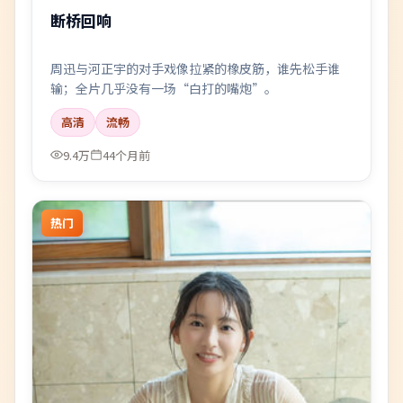
断桥回响
周迅与河正宇的对手戏像拉紧的橡皮筋，谁先松手谁
输；全片几乎没有一场“白打的嘴炮”。
高清
流畅
9.4万
44个月前
热门