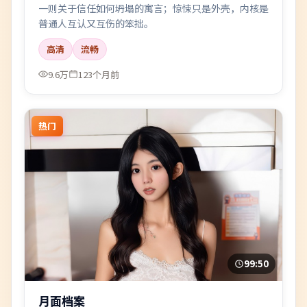
一则关于信任如何坍塌的寓言；惊悚只是外壳，内核是
普通人互认又互伤的笨拙。
高清
流畅
9.6万
123个月前
热门
99:50
月面档案