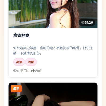
99:26
寒锋档案
你会边笑边皱眉：喜剧的糖衣裹着犯罪的硬骨，偶尔还
戳一下爱情的旧伤。
高清
流畅
1.3万
104个月前
最新