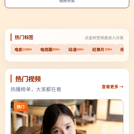
视频分类
热门标签
点击标签快速进入分类
电影
电视剧
动漫
纪录片
综艺
1000+
800+
600+
300+
40
热门视频
查看更多 →
热播榜单，大家都在看
热门