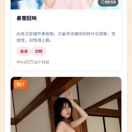
99:59
暴雪回响
向老式剪辑节奏致敬，又偷师流媒体的碎片化叙事；观
感怪，却怪得上瘾。
高清
流畅
9.6万
26个月前
热门