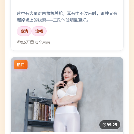
片中有大量对白像机关枪，耳朵忙不过来时，眼神又会
漏掉墙上的线索——二刷体验明显更好。
高清
流畅
9.5万
71个月前
热门
99:25