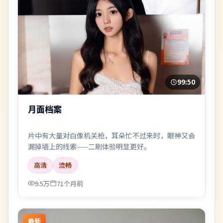
99:50
月面档案
片中有大量对白像机关枪，耳朵忙不过来时，眼神又会
漏掉墙上的线索——二刷体验明显更好。
高清
流畅
9.5万
71个月前
最新